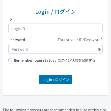
Login / ログイン
ID
Password
Forgot your ID/Password?
Remember login status / ログイン状態を記憶する
Login / ログイン
The following browsers are recommended for use of this site.